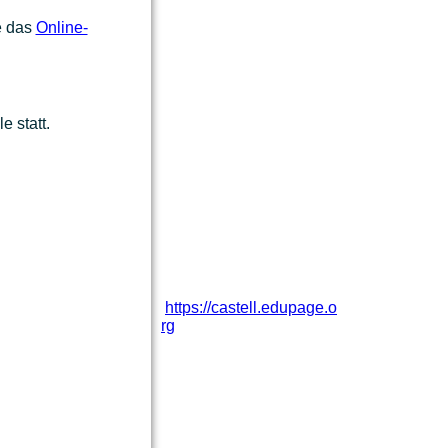
e das
Online-
e statt.
https://castell.edupage.o
rg