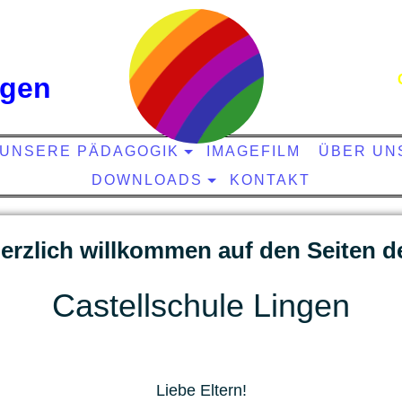
ngen
UNSERE PÄDAGOGIK
IMAGEFILM
ÜBER UN
DOWNLOADS
KONTAKT
erzlich willkommen auf den Seiten d
C
as
t
e
l
l
schule Lingen
Liebe Eltern!