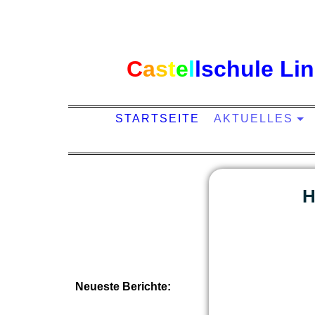
C
a
s
t
e
l
l
schule Li
STARTSEITE
AKTUELLES
H
Neueste Berichte: