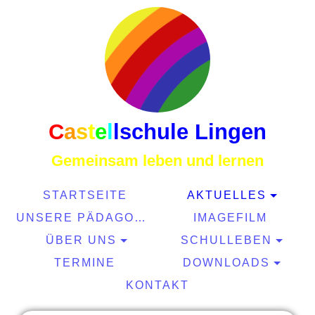
C
a
s
t
e
l
l
schule Lingen
Gemeinsam leben und lernen
STARTSEITE
AKTUELLES
UNSERE PÄDAGOGIK
IMAGEFILM
ÜBER UNS
SCHULLEBEN
TERMINE
DOWNLOADS
KONTAKT