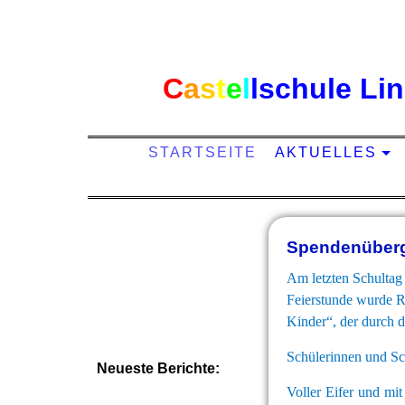
C
a
s
t
e
l
l
schule Li
STARTSEITE
AKTUELLES
Spendenüberg
Am letzten Schultag 
Feierstunde wurde Rü
Kinder“, der durch d
Schülerinnen und Sch
Neueste Berichte:
Voller Eifer und mit