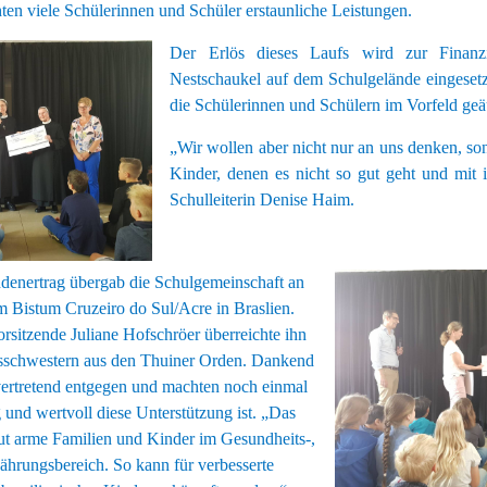
ten viele Schülerinnen und Schüler erstaunliche Leistungen.
Der Erlös dieses Laufs wird zur Finanz
Nestschaukel auf dem Schulgelände eingeset
die Schülerinnen und Schülern im Vorfeld geä
„Wir wollen aber nicht nur an uns denken, so
Kinder, denen es nicht so gut geht und mit i
Schulleiterin Denise Haim.
enertrag übergab die Schulgemeinschaft an
im Bistum Cruzeiro do Sul/Acre in Braslien.
orsitzende Juliane Hofschröer überreichte ihn
sschwestern aus den Thuiner Orden. Dankend
lvertretend entgegen und machten noch einmal
g und wertvoll diese Unterstützung ist.
„Das
eut arme Familien und Kinder im Gesundheits-,
ährungsbereich. So kann für verbesserte