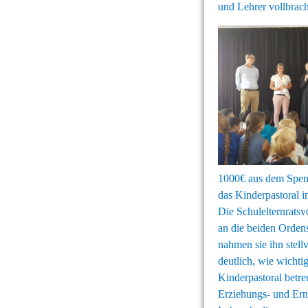
und Lehrer vollbrach
1000€ aus dem Spend
das K
inderpastoral 
Die Schulelternratsv
an die beiden Orden
nahmen sie ihn stel
deutlich, wie wichti
Kinderpastoral betr
Erziehungs- und Ern