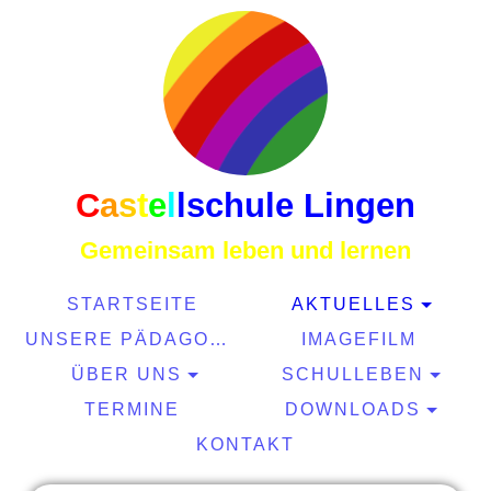
C
a
s
t
e
l
l
schule Lingen
Gemeinsam leben und lernen
STARTSEITE
AKTUELLES
UNSERE PÄDAGOGIK
IMAGEFILM
ÜBER UNS
SCHULLEBEN
TERMINE
DOWNLOADS
KONTAKT