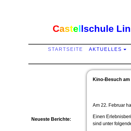
C
a
s
t
e
l
l
schule Li
STARTSEITE
AKTUELLES
Kino-Besuch am 
Am 22. Februar ha
Einen Erlebnisber
Neueste Berichte:
sind unter folgend