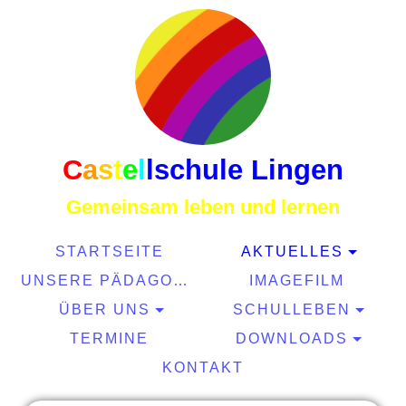
C
a
s
t
e
l
l
schule Lingen
Gemeinsam leben und lernen
STARTSEITE
AKTUELLES
UNSERE PÄDAGOGIK
IMAGEFILM
ÜBER UNS
SCHULLEBEN
TERMINE
DOWNLOADS
KONTAKT