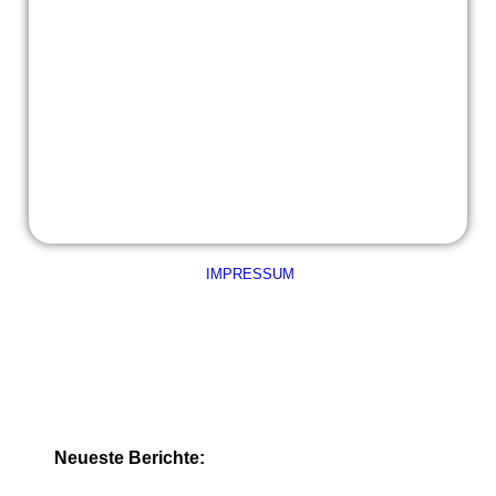
große Schulweihnachtsfeier (13)
große Schulweihnachtsfeier (14)
große Schulweihnachtsfeier (15)
IMPRESSUM
Neueste Berichte: