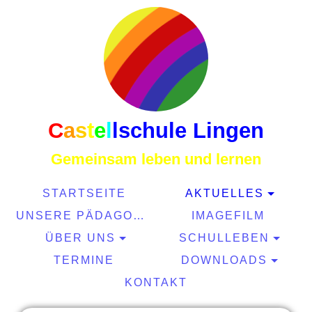
C
a
s
t
e
l
l
schule Lingen
Gemeinsam leben und lernen
STARTSEITE
AKTUELLES
UNSERE PÄDAGOGIK
IMAGEFILM
ÜBER UNS
SCHULLEBEN
TERMINE
DOWNLOADS
KONTAKT