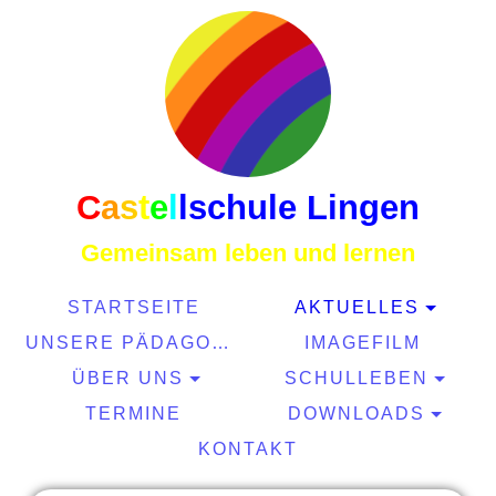
C
a
s
t
e
l
l
schule Lingen
Gemeinsam leben und lernen
STARTSEITE
AKTUELLES
UNSERE PÄDAGOGIK
IMAGEFILM
ÜBER UNS
SCHULLEBEN
TERMINE
DOWNLOADS
KONTAKT