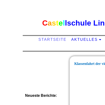
C
a
s
t
e
l
l
schule Li
STARTSEITE
AKTUELLES
Klassenfahrt der v
Neueste Berichte: