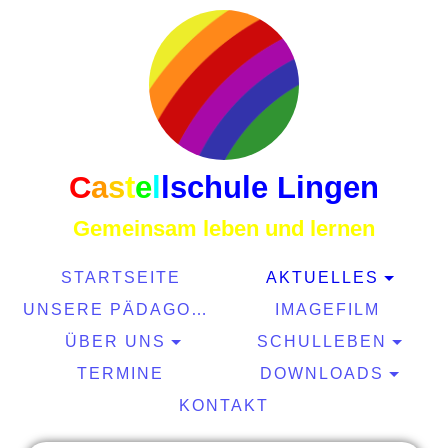
C
a
s
t
e
l
l
schule Lingen
Gemeinsam leben und lernen
STARTSEITE
AKTUELLES
UNSERE PÄDAGOGIK
IMAGEFILM
ÜBER UNS
SCHULLEBEN
TERMINE
DOWNLOADS
KONTAKT