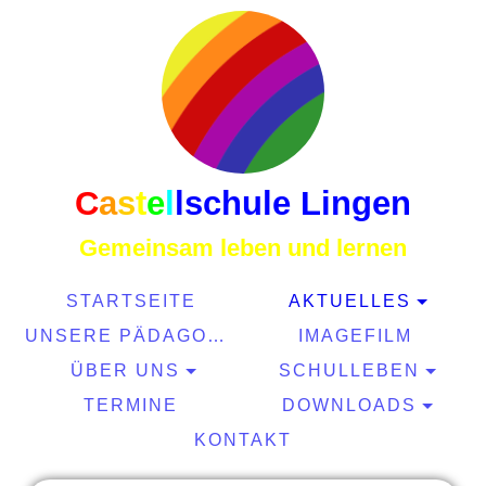
C
a
s
t
e
l
l
schule Lingen
Gemeinsam leben und lernen
STARTSEITE
AKTUELLES
UNSERE PÄDAGOGIK
IMAGEFILM
ÜBER UNS
SCHULLEBEN
TERMINE
DOWNLOADS
KONTAKT