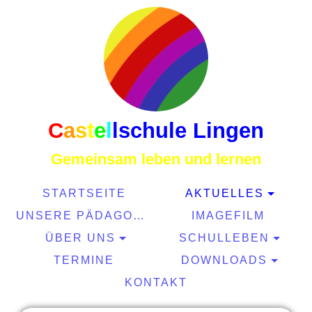
C
a
s
t
e
l
l
schule Lingen
Gemeinsam leben und lernen
STARTSEITE
AKTUELLES
UNSERE PÄDAGOGIK
IMAGEFILM
ÜBER UNS
SCHULLEBEN
TERMINE
DOWNLOADS
KONTAKT